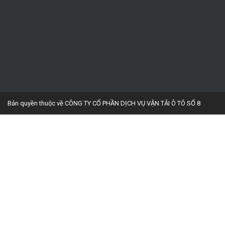
Bản quyền thuộc về CÔNG TY CỔ PHẦN DỊCH VỤ VẬN TẢI Ô TÔ SỐ 8